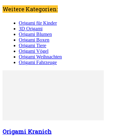
Weitere Kategorien:
Origami für Kinder
3D Origami
Origami Blumen
Origami Boxen
Origami Tiere
Origami Vögel
Origami Weihnachten
Origami Fahrzeuge
Origami Kranich