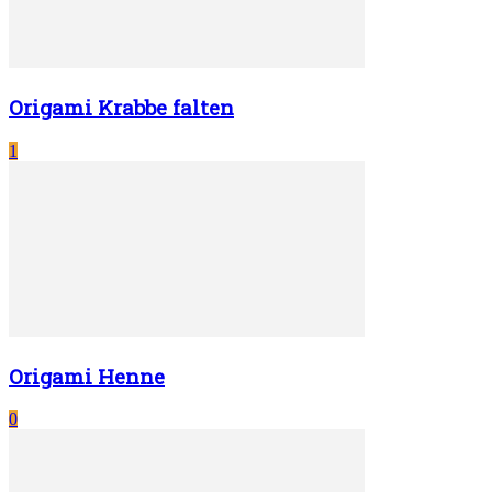
Origami Krabbe falten
1
Origami Henne
0