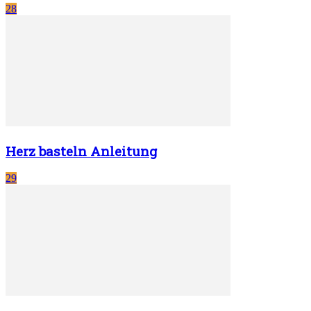
28
Herz basteln Anleitung
29