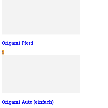
Origami Pferd
1
Origami Auto (einfach)