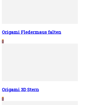
Origami Fledermaus falten
0
Origami 3D Stern
0