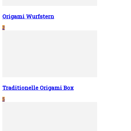
Origami Wurfstern
2
Traditionelle Origami Box
5