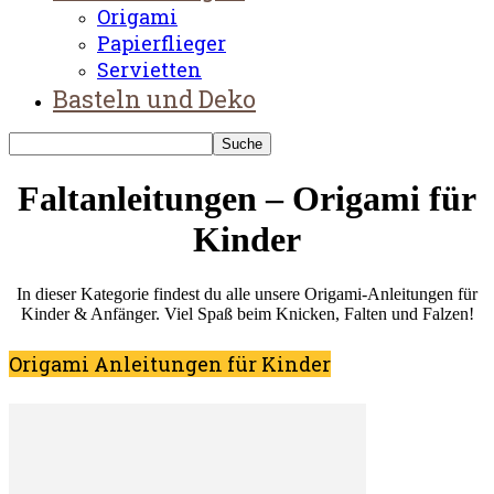
Origami
Papierflieger
Servietten
Basteln und Deko
Faltanleitungen – Origami für
Kinder
In dieser Kategorie findest du alle unsere Origami-Anleitungen für
Kinder & Anfänger. Viel Spaß beim Knicken, Falten und Falzen!
Origami Anleitungen für Kinder