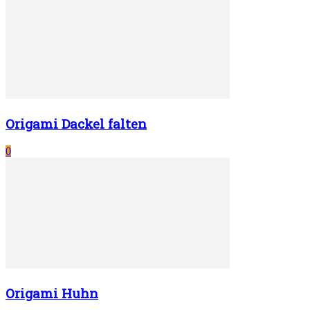
Origami Dackel falten
0
Origami Huhn