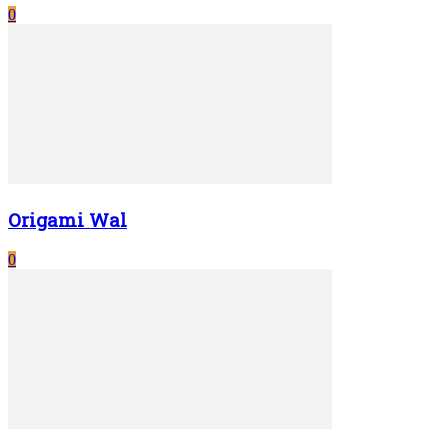
0
Origami Wal
0