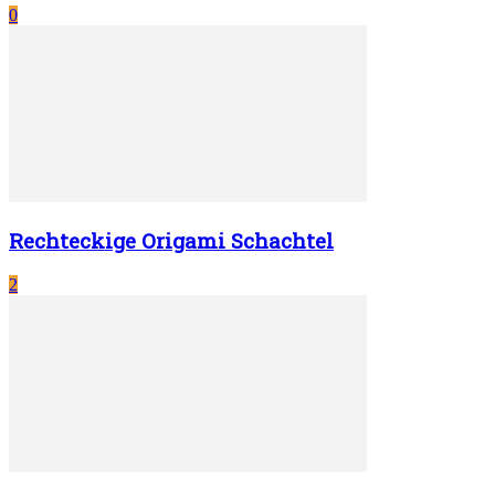
0
Rechteckige Origami Schachtel
2