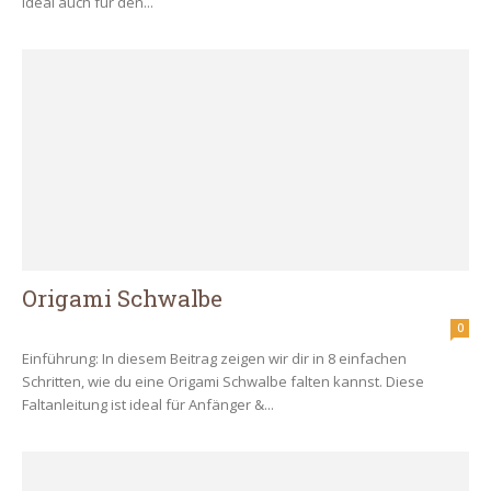
ideal auch für den...
Origami Schwalbe
0
Einführung: In diesem Beitrag zeigen wir dir in 8 einfachen
Schritten, wie du eine Origami Schwalbe falten kannst. Diese
Faltanleitung ist ideal für Anfänger &...