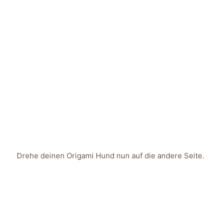
Drehe deinen Origami Hund nun auf die andere Seite.