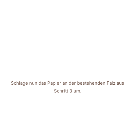
Schlage nun das Papier an der bestehenden Falz aus
Schritt 3 um.