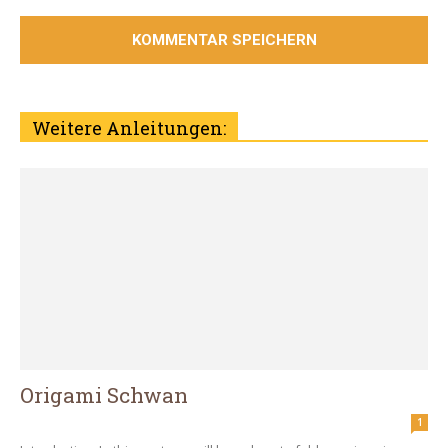
Weitere Anleitungen:
Origami Schwan
1