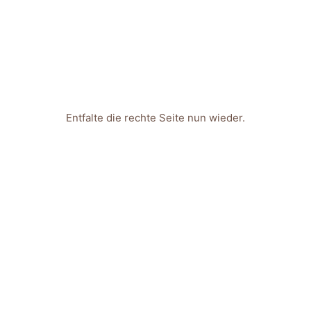
Entfalte die rechte Seite nun wieder.