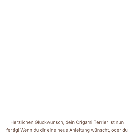
Herzlichen Glückwunsch, dein Origami Terrier ist nun
fertig! Wenn du dir eine neue Anleitung wünscht, oder du