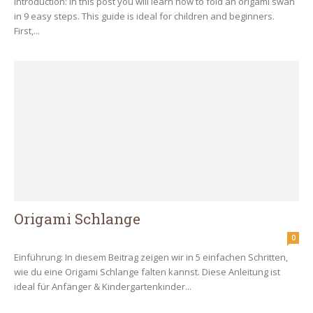
Introduction: In this post you will learn how to fold an origami swan
in 9 easy steps. This guide is ideal for children and beginners.
First,...
Origami Schlange
0
Einführung: In diesem Beitrag zeigen wir in 5 einfachen Schritten,
wie du eine Origami Schlange falten kannst. Diese Anleitung ist
ideal für Anfänger & Kindergartenkinder...