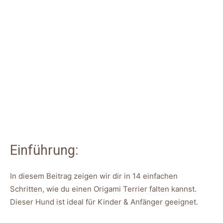
Einführung:
In diesem Beitrag zeigen wir dir in 14 einfachen
Schritten, wie du einen Origami Terrier falten kannst.
Dieser Hund ist ideal für Kinder & Anfänger geeignet.