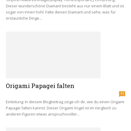
Dieser wunderschöne Diamant besteht aus nur einem Blatt und ist
sogar von innen hohl. Falte diesen Diamant und sehe, was für
erstaunliche Dinge...
Origami Papagei falten
11
Einleitung: In diesem Blogbeitrag zeige ich dir, wie du einen Origami
Papagei falten kannst. Dieser Origami Vogel ist im Vergleich zu
anderen Figuren etwas anspruchsvoller...