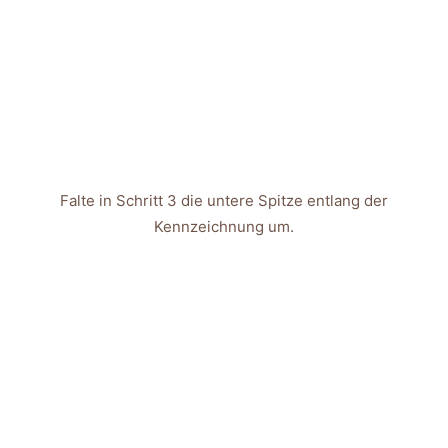
Falte in Schritt 3 die untere Spitze entlang der
Kennzeichnung um.