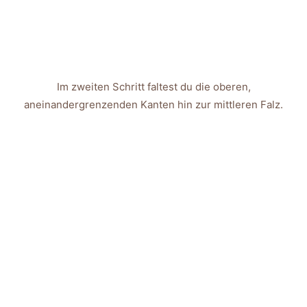
Im zweiten Schritt faltest du die oberen,
aneinandergrenzenden Kanten hin zur mittleren Falz.