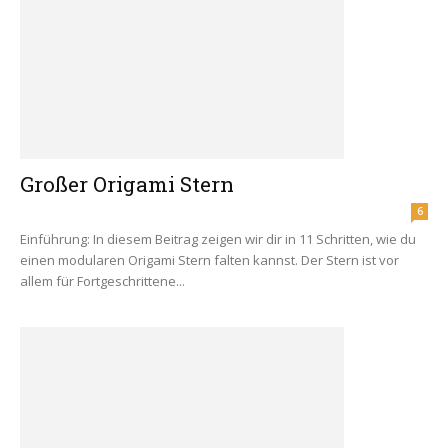
Großer Origami Stern
6
Einführung: In diesem Beitrag zeigen wir dir in 11 Schritten, wie du
einen modularen Origami Stern falten kannst. Der Stern ist vor
allem für Fortgeschrittene...