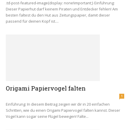
.td-post-featured-image{display: none!important;} Einführung:
Dieser Papierhut darf keinem Piraten und Entdecker fehlen! Am
besten faltest du den Hut aus Zeitungspapier, damit dieser
passend für deinen Kopf ist....
Origami Papiervogel falten
1
Einführung: In diesem Beitrag zeigen wir dir in 20 einfachen
Schritten, wie du einen Origami Papiervogel falten kannst. Dieser
Vogel kann sogar seine Flügel bewegen! Falte...