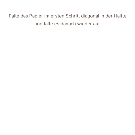
Falte das Papier im ersten Schritt diagonal in der Hälfte
und falte es danach wieder auf.