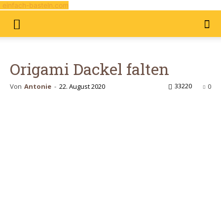
einfach-basteln.com
Origami Dackel falten
33220
Von
Antonie
-
22. August 2020
0