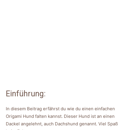
Einführung:
In diesem Beitrag erfährst du wie du einen einfachen
Origami Hund falten kannst. Dieser Hund ist an einen
Dackel angelehnt, auch Dachshund genannt. Viel Spaß