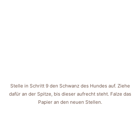
Stelle in Schritt 9 den Schwanz des Hundes auf. Ziehe
dafür an der Spitze, bis dieser aufrecht steht. Falze das
Papier an den neuen Stellen.