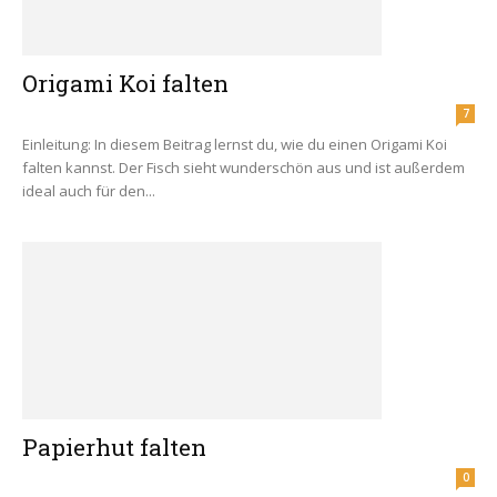
Origami Koi falten
7
Einleitung: In diesem Beitrag lernst du, wie du einen Origami Koi
falten kannst. Der Fisch sieht wunderschön aus und ist außerdem
ideal auch für den...
Papierhut falten
0