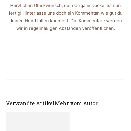
Herzlichen Glückwunsch, dein Origami Dackel ist nun
fertig! Hinterlasse uns doch ein Kommentar, wie gut du
deinen Hund falten konntest. Die Kommentare werden
wir in regelmäßigen Abständen veröffentlichen.
Verwandte Artikel
Mehr vom Autor