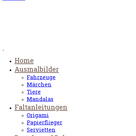
Home
Ausmalbilder
Fahrzeuge
Märchen
Tiere
Mandalas
Faltanleitungen
Origami
Papierflieger
Servietten