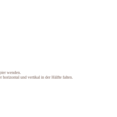
apier wenden.
horizontal und vertikal in der Hälfte falten.